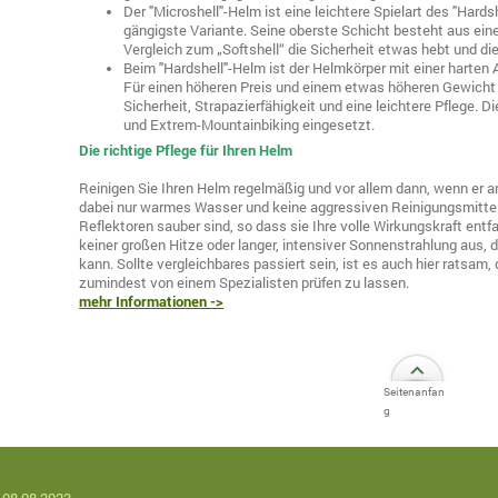
Der "Microshell"-Helm ist eine leichtere Spielart des "Har
gängigste Variante. Seine oberste Schicht besteht aus ein
Vergleich zum „Softshell“ die Sicherheit etwas hebt und die 
Beim "Hardshell"-Helm ist der Helmkörper mit einer harten
Für einen höheren Preis und einem etwas höheren Gewicht 
Sicherheit, Strapazierfähigkeit und eine leichtere Pflege. D
und Extrem-Mountainbiking eingesetzt.
Die richtige Pflege für Ihren Helm
Reinigen Sie Ihren Helm regelmäßig und vor allem dann, wenn er a
dabei nur warmes Wasser und keine aggressiven Reinigungsmittel.
Reflektoren sauber sind, so dass sie Ihre volle Wirkungskraft ent
keiner großen Hitze oder langer, intensiver Sonnenstrahlung aus, 
kann. Sollte vergleichbares passiert sein, ist es auch hier ratsa
zumindest von einem Spezialisten prüfen zu lassen.
mehr Informationen ->
Seitenanfan
g