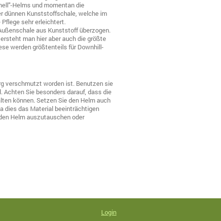
dshell"-Helms und momentan die
er dünnen Kunststoffschale, welche im
Pflege sehr erleichtert.
 Außenschale aus Kunststoff überzogen.
ersteht man hier aber auch die größte
iese werden größtenteils für Downhill-
rg verschmutzt worden ist. Benutzen sie
 Achten Sie besonders darauf, dass die
falten können. Setzen Sie den Helm auch
da dies das Material beeinträchtigen
m, den Helm auszutauschen oder
Login