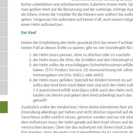
bisher unbeliebten und unterbewerteten Zubehörs immer mehr. Spez
man großen Wert auf die Benutzung und die vorherige, richtige Au
als Eltern, immer die Vorbilder für die Kleinen sein sollten! Sie s
gehen. Vergessen Sie außerdem auf keinen Fall, auch einem mit
einen Helm aufzusetzen.
Der Kauf
Neben der Empfehlung den Helm grundsätzlich bei einem Fachhändl
keinen Fall an dieser Stelle zu sparen, gibt es vier Grundregeln fü
der Helm muss passen, ohne zu drücken oder zu wackeln.
der Helm muss die Stirn, die Schläfen und den Hinterkopf s
der Helm sollte die einschlägigen Sicherheitsnormen erfüll
haben. (TÜV Product Service, CE-Kennzeichnung mit Jahre
Normangaben wie DIN, SNELL oder ANSI)
der Helm muss gefallen. Speziell bei Kindern kommt es au
sollte das Kind beim Kauf dabei sein und sich den Helm s
1-3 ausreichend erfüllt sind (dazu zählt auch den Helm ni
kaufen sie diesen und geben dem Kind unbedingt auch das 
gekauft!
Zusätzlich sollte der mindestens 15mm breite Kinnriemen fest sitze
Einstellung allerdings gut halten und nicht drücken (speziell auf d
Verschluss sollte seitlich sitzen, getestet werden und nur mit ei
dem Aufsetzen muss der Helm gerade auf dem Kopf sitzen und dar
verrutschen lassen. Üben Sie das Aufsetzen mit Ihrem Kind! Zud
klar machen, dass der Helm zum Fahrradfahren da ist und nicht a