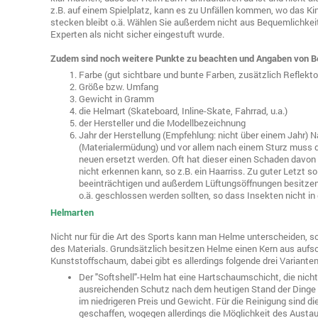
z.B. auf einem Spielplatz, kann es zu Unfällen kommen, wo das K
stecken bleibt o.ä. Wählen Sie außerdem nicht aus Bequemlichkeit
Experten als nicht sicher eingestuft wurde.
Zudem sind noch weitere Punkte zu beachten und Angaben von B
Farbe (gut sichtbare und bunte Farben, zusätzlich Reflektor
Größe bzw. Umfang
Gewicht in Gramm
die Helmart (Skateboard, Inline-Skate, Fahrrad, u.a.)
der Hersteller und die Modellbezeichnung
Jahr der Herstellung (Empfehlung: nicht über einem Jahr) 
(Materialermüdung) und vor allem nach einem Sturz muss d
neuen ersetzt werden. Oft hat dieser einen Schaden davo
nicht erkennen kann, so z.B. ein Haarriss. Zu guter Letzt so
beeinträchtigen und außerdem Lüftungsöffnungen besitzen,
o.ä. geschlossen werden sollten, so dass Insekten nicht 
Helmarten
Nicht nur für die Art des Sports kann man Helme unterscheiden, s
des Materials. Grundsätzlich besitzen Helme einen Kern aus auf
Kunststoffschaum, dabei gibt es allerdings folgende drei Varianten
Der "Softshell"-Helm hat eine Hartschaumschicht, die nicht
ausreichenden Schutz nach dem heutigen Stand der Dinge b
im niedrigeren Preis und Gewicht. Für die Reinigung sind d
geschaffen, wogegen allerdings die Möglichkeit des Austa