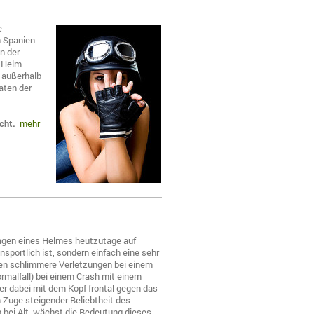
e
In Spanien
n der
n Helm
t außerhalb
aten der
icht.
mehr
ragen eines Helmes heutzutage auf
nsportlich ist, sondern einfach eine sehr
n schlimmere Verletzungen bei einem
Normalfall) bei einem Crash mit einem
 er dabei mit dem Kopf frontal gegen das
m Zuge steigender Beliebtheit des
 bei Alt, wächst die Bedeutung dieses