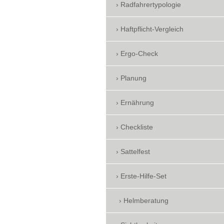
Radfahrertypologie
Haftpflicht-Vergleich
Ergo-Check
Planung
Ernährung
Checkliste
Sattelfest
Erste-Hilfe-Set
Helmberatung