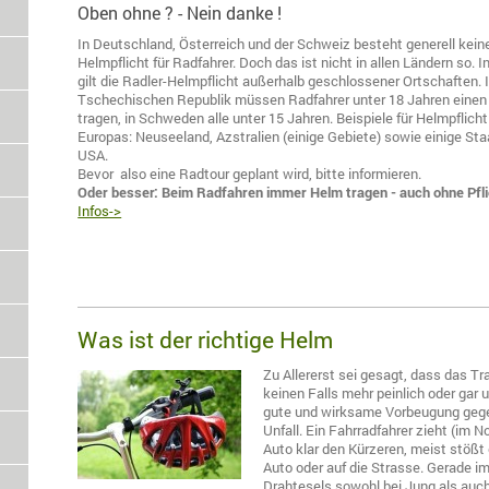
Oben ohne ? - Nein danke !
In Deutschland, Österreich und der Schweiz besteht generell kein
Helmpflicht für Radfahrer. Doch das ist nicht in allen Ländern so. 
gilt die Radler-Helmpflicht außerhalb geschlossener Ortschaften. I
Tschechischen Republik müssen Radfahrer unter 18 Jahren eine
tragen, in Schweden alle unter 15 Jahren. Beispiele für Helmpflich
Europas: Neuseeland, Azstralien (einige Gebiete) sowie einige Sta
USA.
Bevor also eine Radtour geplant wird, bitte informieren.
Oder besser: Beim Radfahren immer Helm tragen - auch ohne Pfl
Infos->
Was ist der richtige Helm
Zu Allererst sei gesagt, dass das T
keinen Falls mehr peinlich oder gar u
gute und wirksame Vorbeugung gege
Unfall. Ein Fahrradfahrer zieht (im 
Auto klar den Kürzeren, meist stößt
Auto oder auf die Strasse. Gerade i
Drahtesels sowohl bei Jung als auch