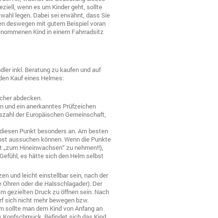
iell, wenn es um Kinder geht, sollte
swahl legen. Dabei sei erwähnt, dass Sie
ollten deswegen mit gutem Beispiel voran
genommenen Kind in einem Fahrradsitz
er inkl. Beratung zu kaufen und auf
r den Kauf eines Helmes:
icher abdecken.
en und ein anerkanntes Prüfzeichen
szahl der Europäischen Gemeinschaft,
f diesen Punkt besonders an. Am besten
elbst aussuchen können. Wenn die Punkte
cht „zum Hineinwachsen“ zu nehmen!!),
Gefühl, es hätte sich den Helm selbst
n und leicht einstellbar sein, nach der
ie Ohren oder die Halsschlagader). Der
nem gezielten Druck zu öffnen sein. Nach
f sich nicht mehr bewegen bzw.
em sollte man dem Kind von Anfang an
ls Kopfschmuck. Befindet sich das Kind