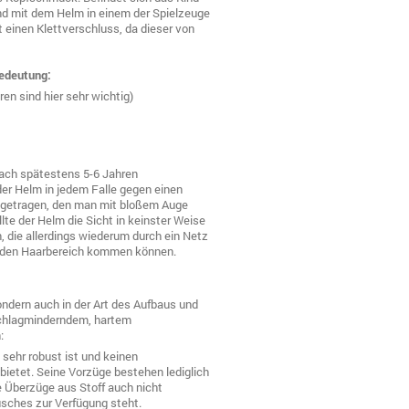
ind mit dem Helm in einem der Spielzeuge
 einen Klettverschluss, da dieser von
edeutung:
en sind hier sehr wichtig)
Nach spätestens 5-6 Jahren
er Helm in jedem Falle gegen einen
n getragen, den man mit bloßem Auge
llte der Helm die Sicht in keinster Weise
 die allerdings wiederum durch ein Netz
in den Haarbereich kommen können.
ondern auch in der Art des Aufbaus und
schlagminderndem, hartem
:
 sehr robust ist und keinen
ietet. Seine Vorzüge bestehen lediglich
ie Überzüge aus Stoff auch nicht
usches zur Verfügung steht.