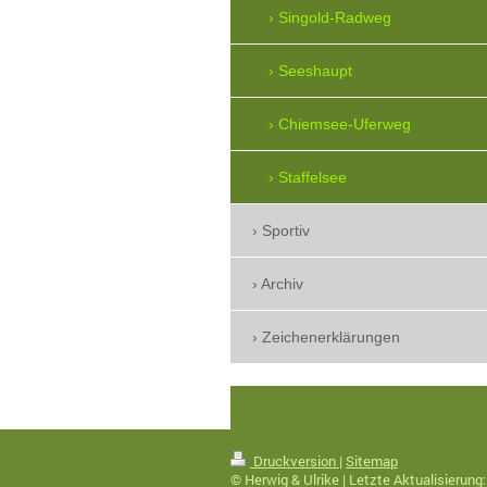
Singold-Radweg
Seeshaupt
Chiemsee-Uferweg
Staffelsee
Sportiv
Archiv
Zeichenerklärungen
Druckversion
|
Sitemap
© Herwig & Ulrike | Letzte Aktualisierung