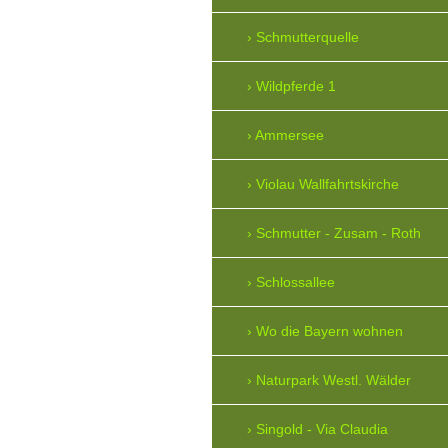
Schmutterquelle
Wildpferde 1
Ammersee
Violau Wallfahrtskirche
Schmutter - Zusam - Roth
Schlossallee
Wo die Bayern wohnen
Naturpark Westl. Wälder
Singold - Via Claudia