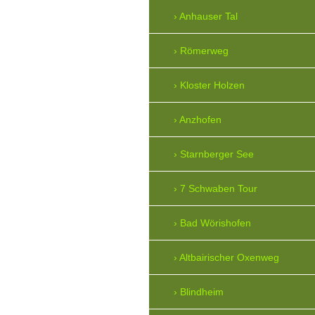
Anhauser Tal
Römerweg
Kloster Holzen
Anzhofen
Starnberger See
7 Schwaben Tour
Bad Wörishofen
Altbairischer Oxenweg
Blindheim