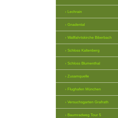
Lechrain
Gnadental
Wallfahrtskirche Biberbach
Schloss Kaltenberg
Schloss Blumenthal
Zusamquelle
Flughafen München
Versuchsgarten Grafrath
Baumradweg Tour 5