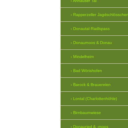
Anhauser Tal
Rapperzeller Jagdschlössche
Donautal-Radlspass
Donaumoos & Donau
Mindelheim
Bad Wörishofen
Barock & Brauereien
Lontal (Charlottenhöhle)
Birnbaumwiese
Donauried & -moos