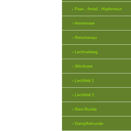
Paar-, Ilmtal-, Hopfentour
Ammersee
Reischenau
Lechradweg
Wörthsee
Lechfeld 1
Lechfeld 2
Ries-Runde
Dampflokrunde