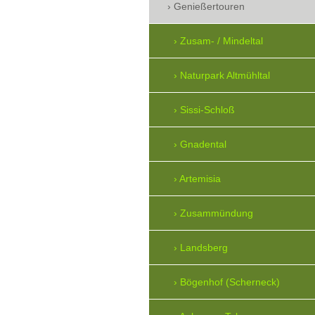
Genießertouren
Zusam- / Mindeltal
Naturpark Altmühltal
Sissi-Schloß
Gnadental
Artemisia
Zusammündung
Landsberg
Bögenhof (Scherneck)