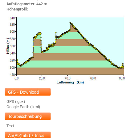
Aufstiegsmeter:
442 m
Höhenprofil:
GPS (.gpx)
Google Earth (.kml)
Text