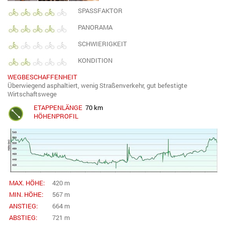
SPASSFAKTOR
PANORAMA
SCHWIERIGKEIT
KONDITION
WEGBESCHAFFENHEIT
Überwiegend asphaltiert, wenig Straßenverkehr, gut befestigte
Wirtschaftswege
ETAPPENLÄNGE
70 km
HÖHENPROFIL
MAX. HÖHE:
420 m
MIN. HÖHE:
567 m
ANSTIEG:
664 m
ABSTIEG:
721 m